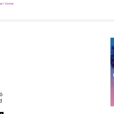
se / Unirse
POLÍTICA
DEPORTES
TECNOLOGÍA
COLUM
ó
d
0