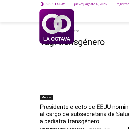
C
jueves, agosto 6, 2026
Registrar
5.3
La Paz
INICIO
SOCIEDAD
Etiquetas
Transgénero
Tag:
transgénero
Mundo
Presidente electo de EEUU nomin
al cargo de subsecretaria de Salu
a pediatra transgénero
Lizeth Katherine Flores Sosa
-
20 enero , 2021