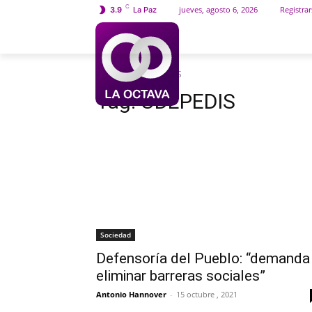
C
jueves, agosto 6, 2026
Registrar
3.9
La Paz
INICIO
SOCIEDAD
Etiquetas
UDEPEDIS
Tag:
UDEPEDIS
Sociedad
Defensoría del Pueblo: “demanda
eliminar barreras sociales”
Antonio Hannover
-
15 octubre , 2021