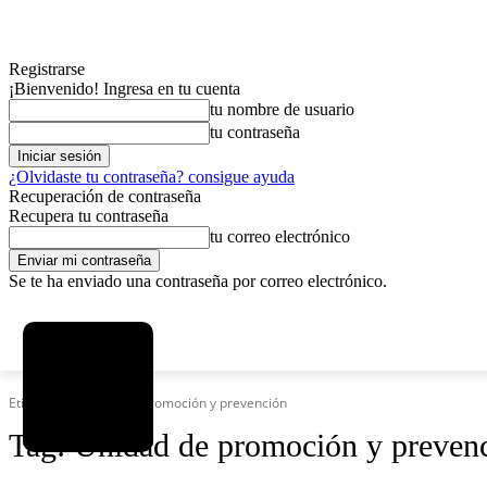
Registrarse
¡Bienvenido! Ingresa en tu cuenta
tu nombre de usuario
tu contraseña
¿Olvidaste tu contraseña? consigue ayuda
Recuperación de contraseña
Recupera tu contraseña
tu correo electrónico
Se te ha enviado una contraseña por correo electrónico.
C
sábado, agosto 8, 2026
Registrarse / Unirse
4.6
La Paz
Etiquetas
Unidad de promoción y prevención
Tag:
Unidad de promoción y preven
MAS