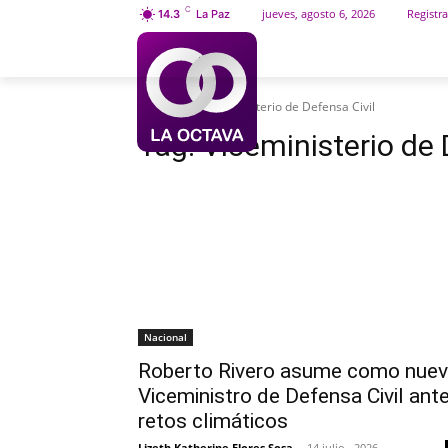
C
jueves, agosto 6, 2026
Registra
14.3
La Paz
INICIO
SOCIEDAD
Etiquetas
Viceministerio de Defensa Civil
Tag:
Viceministerio de 
Nacional
Roberto Rivero asume como nue
Viceministro de Defensa Civil ant
retos climáticos
Lizeth Katherine Flores Sosa
-
14 julio , 2026