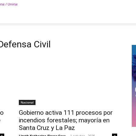
rse / Unirse
POLÍTICA
DEPORTES
TECNOLOGÍA
COLUM
Defensa Civil
Nacional
vo
Gobierno activa 111 procesos por
e
incendios forestales; mayoría en
Santa Cruz y La Paz
Lizeth Katherine Flores Sosa
-
1 octubre , 2025
0
0