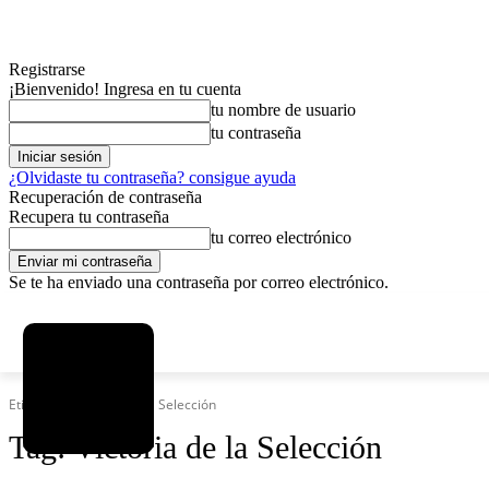
Registrarse
¡Bienvenido! Ingresa en tu cuenta
tu nombre de usuario
tu contraseña
¿Olvidaste tu contraseña? consigue ayuda
Recuperación de contraseña
Recupera tu contraseña
tu correo electrónico
Se te ha enviado una contraseña por correo electrónico.
C
viernes, agosto 7, 2026
Registrarse / Unirse
12.5
La Paz
Etiquetas
Victoria de la Selección
Tag:
Victoria de la Selección
MAS