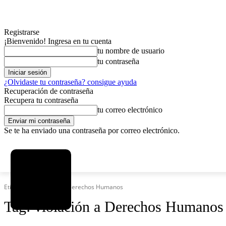
Registrarse
¡Bienvenido! Ingresa en tu cuenta
tu nombre de usuario
tu contraseña
¿Olvidaste tu contraseña? consigue ayuda
Recuperación de contraseña
Recupera tu contraseña
tu correo electrónico
Se te ha enviado una contraseña por correo electrónico.
C
viernes, agosto 7, 2026
Registrarse / Unirse
2.9
La Paz
Etiquetas
Violación a Derechos Humanos
Tag:
violación a Derechos Humanos
MAS