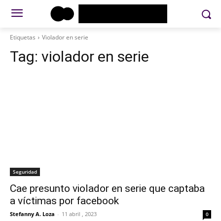
Etiquetas
Violador en serie
Tag:
violador en serie
Seguridad
Cae presunto violador en serie que captaba
a víctimas por facebook
Stefanny A. Loza
-
11 abril , 2023
0