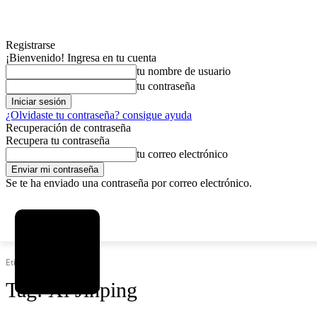
Registrarse
¡Bienvenido! Ingresa en tu cuenta
tu nombre de usuario
tu contraseña
¿Olvidaste tu contraseña? consigue ayuda
Recuperación de contraseña
Recupera tu contraseña
tu correo electrónico
Se te ha enviado una contraseña por correo electrónico.
C
viernes, agosto 7, 2026
Registrarse / Unirse
3.8
La Paz
Etiquetas
Xi Jinping
Tag:
Xi Jinping
MAS