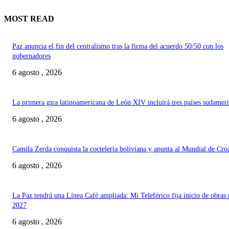
MOST READ
Paz anuncia el fin del centralismo tras la firma del acuerdo 50/50 con los
gobernadores
6 agosto , 2026
La primera gira latinoamericana de León XIV incluirá tres países sudamer
6 agosto , 2026
Camila Zerda conquista la coctelería boliviana y apunta al Mundial de Cro
6 agosto , 2026
La Paz tendrá una Línea Café ampliada: Mi Teleférico fija inicio de obras 
2027
6 agosto , 2026