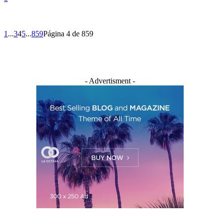
1
...
3
4
5
...
859
Página 4 de 859
- Advertisment -