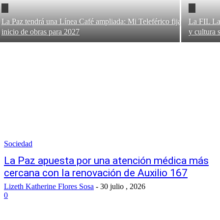
La Paz tendrá una Línea Café ampliada: Mi Teleférico fija
La FIL La 
inicio de obras para 2027
y cultura 
Sociedad
La Paz apuesta por una atención médica más
cercana con la renovación de Auxilio 167
Lizeth Katherine Flores Sosa
-
30 julio , 2026
0