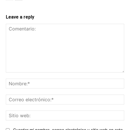
Leave a reply
Comentario:
No
Co
ele
Sit
we