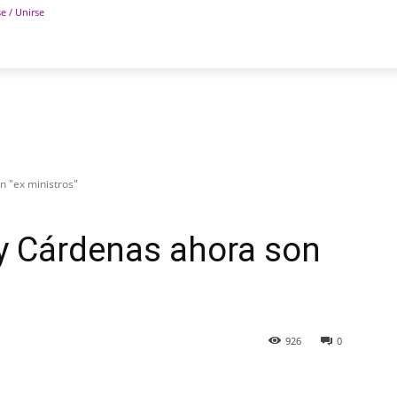
se / Unirse
POLÍTICA
DEPORTES
TECNOLOGÍA
COLUM
n "ex ministros"
 y Cárdenas ahora son
926
0