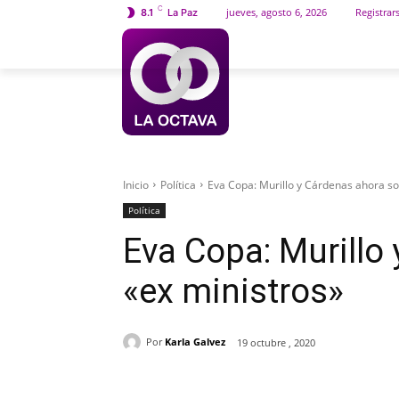
C
jueves, agosto 6, 2026
Registrar
8.1
La Paz
INICIO
SOCIEDAD
Inicio
Política
Eva Copa: Murillo y Cárdenas ahora so
Política
Eva Copa: Murillo
«ex ministros»
Por
Karla Galvez
19 octubre , 2020
Cuota