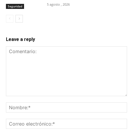
5 agosto , 2026
Seguridad
Leave a reply
Comentario:
No
Co
ele