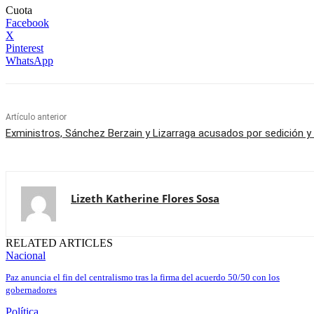
Cuota
Facebook
X
Pinterest
WhatsApp
Artículo anterior
Exministros, Sánchez Berzain y Lizarraga acusados por sedición y
Lizeth Katherine Flores Sosa
RELATED ARTICLES
Nacional
Paz anuncia el fin del centralismo tras la firma del acuerdo 50/50 con los
gobernadores
Política