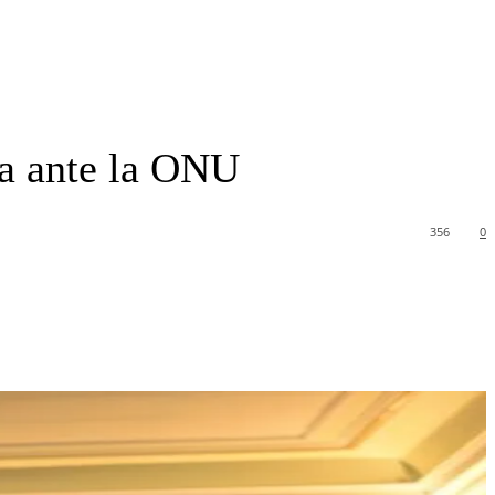
ia ante la ONU
356
0