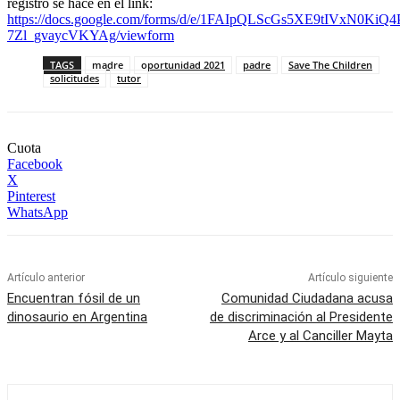
registro se hace en el link:
https://docs.google.com/forms/d/e/1FAIpQLScGs5XE9tIVxN0Ki
7Zl_gvaycVKYAg/viewform
TAGS
madre
oportunidad 2021
padre
Save The Children
solicitudes
tutor
Cuota
Facebook
X
Pinterest
WhatsApp
Artículo anterior
Artículo siguiente
Encuentran fósil de un
Comunidad Ciudadana acusa
dinosaurio en Argentina
de discriminación al Presidente
Arce y al Canciller Mayta