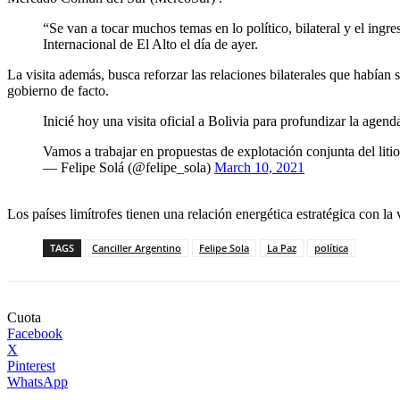
“Se van a tocar muchos temas en lo político, bilateral y el ingr
Internacional de El Alto el día de ayer.
La visita además, busca reforzar las relaciones bilaterales que había
gobierno de facto.
Inicié hoy una visita oficial a Bolivia para profundizar la agend
Vamos a trabajar en propuestas de explotación conjunta del lit
— Felipe Solá (@felipe_sola)
March 10, 2021
Los países limítrofes tienen una relación energética estratégica con la 
TAGS
Canciller Argentino
Felipe Sola
La Paz
política
Cuota
Facebook
X
Pinterest
WhatsApp