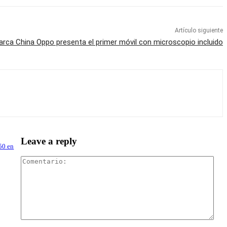
Artículo siguiente
rca China Oppo presenta el primer móvil con microscopio incluido
Leave a reply
50 en
Com