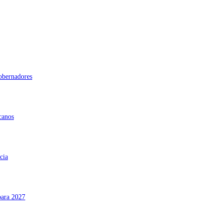
gobernadores
canos
cia
para 2027