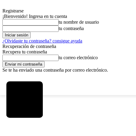
Registrarse
¡Bienvenido! Ingresa en tu cuenta
tu nombre de usuario
tu contraseña
¿Olvidaste tu contraseña? consigue ayuda
Recuperación de contraseña
Recupera tu contraseña
tu correo electrónico
Se te ha enviado una contraseña por correo electrónico.
C
domingo, agosto 9, 2026
Registrarse / Unirse
6.2
La Paz
SOCIEDAD
POLÍTICA
DEPORTES
INICIO