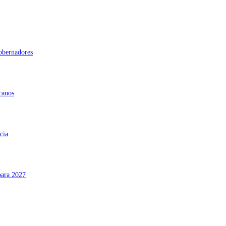
gobernadores
canos
cia
para 2027