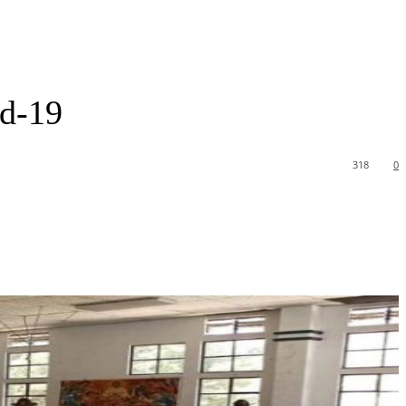
id-19
318
0