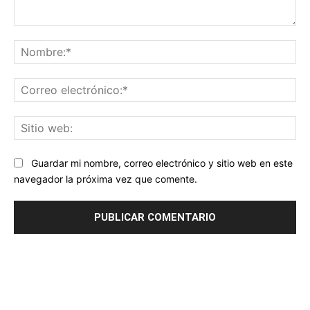
Comentario:
No
Co
ele
Sit
we
Guardar mi nombre, correo electrónico y sitio web en este
navegador la próxima vez que comente.