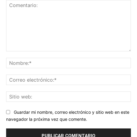
Comentario:
No
Co
ele
Sit
we
Guardar mi nombre, correo electrónico y sitio web en este
navegador la próxima vez que comente.