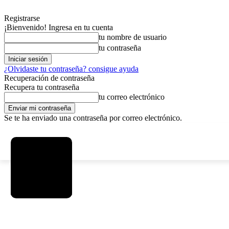
Registrarse
¡Bienvenido! Ingresa en tu cuenta
tu nombre de usuario
tu contraseña
¿Olvidaste tu contraseña? consigue ayuda
Recuperación de contraseña
Recupera tu contraseña
tu correo electrónico
Se te ha enviado una contraseña por correo electrónico.
C
viernes, agosto 7, 2026
Registrarse / Unirse
8.2
La Paz
SOCIEDAD
POLÍTICA
DEPORTES
INICIO