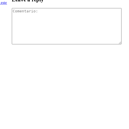
 este
Com