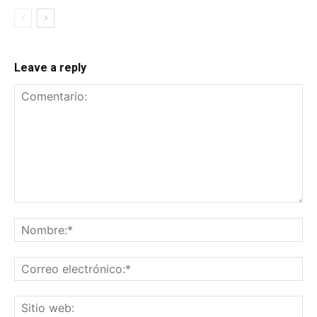
Leave a reply
Comentario:
No
Co
ele
Sit