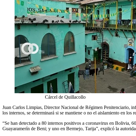
Cárcel de Quillacollo
Juan Carlos Limpias, Director Nacional de Régimen Penitenciario, info
los internos, se determinará si se mantiene o no el aislamiento en los r
“Se han detectado a 80 internos positivos a coronavirus en Bolivia, 6
Guayaramerín de Beni; y uno en Bermejo, Tarija”, explicó la autorida