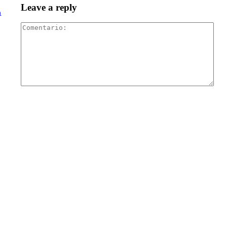
Leave a reply
a
Com