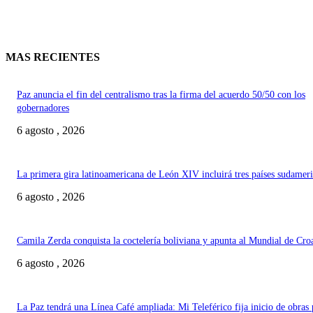
MAS RECIENTES
Paz anuncia el fin del centralismo tras la firma del acuerdo 50/50 con los
gobernadores
6 agosto , 2026
La primera gira latinoamericana de León XIV incluirá tres países sudamer
6 agosto , 2026
Camila Zerda conquista la coctelería boliviana y apunta al Mundial de Cro
6 agosto , 2026
La Paz tendrá una Línea Café ampliada: Mi Teleférico fija inicio de obras 