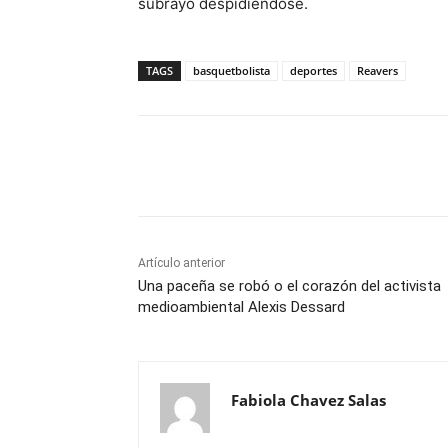
subrayó despidiéndose.
TAGS
basquetbolista
deportes
Reavers
Cuota
Artículo anterior
Una paceña se robó o el corazón del activista
medioambiental Alexis Dessard
Fabiola Chavez Salas