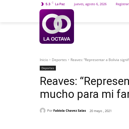
C
jueves, agosto 6, 2026
Registrar
5.3
La Paz
INICIO
SOCIEDAD
Inicio
Deportes
Reaves: “Representar a Bolivia signi
Deportes
Reaves: “Represent
mucho para mi fam
Por
Fabiola Chavez Salas
20 mayo , 2021
Cuota