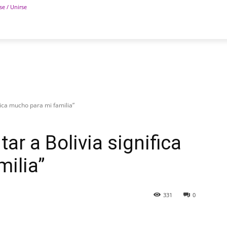
se / Unirse
POLÍTICA
DEPORTES
TECNOLOGÍA
COLUM
fica mucho para mi familia”
ar a Bolivia significa
ilia”
331
0