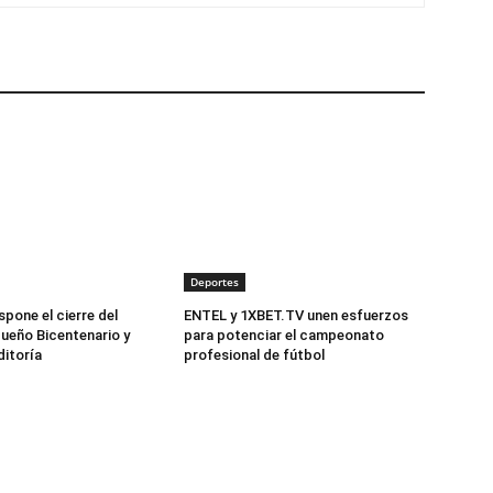
Deportes
pone el cierre del
ENTEL y 1XBET.TV unen esfuerzos
ueño Bicentenario y
para potenciar el campeonato
ditoría
profesional de fútbol