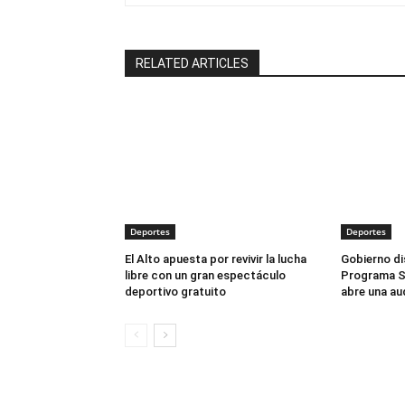
RELATED ARTICLES
Deportes
Deportes
El Alto apuesta por revivir la lucha
Gobierno dis
libre con un gran espectáculo
Programa S
deportivo gratuito
abre una au