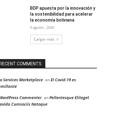
BDP apuesta por la innovación y
la sostenibilidad para acelerar
la economía boliviana
5 agosto , 2026
Cargar más
RECENT COMMENTS
o Services Marketplace
El Covid-19 es
en
millante
WordPress Commenter
Pellentesque Eliteget
en
avida Cumsociis Natoque