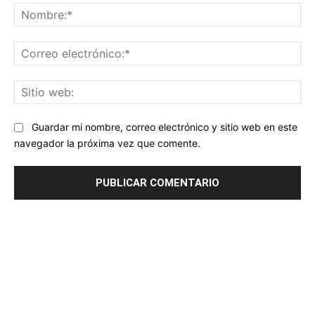
No
Co
ele
Sit
we
Guardar mi nombre, correo electrónico y sitio web en este
navegador la próxima vez que comente.