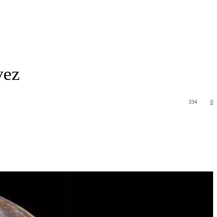
vez
334
0