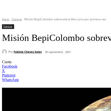
Inicio
Ciencia
Misión BepiColombo sobrevolará Mercurio por primera vez
Ciencia
Misión BepiColombo sobrevo
Por
Fabiola Chavez Salas
30 septiembre , 2021
Cuota
Facebook
X
Pinterest
WhatsApp