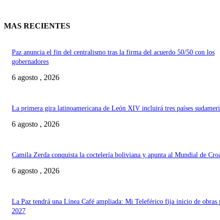
MAS RECIENTES
Paz anuncia el fin del centralismo tras la firma del acuerdo 50/50 con los
gobernadores
6 agosto , 2026
La primera gira latinoamericana de León XIV incluirá tres países sudamer
6 agosto , 2026
Camila Zerda conquista la coctelería boliviana y apunta al Mundial de Cro
6 agosto , 2026
La Paz tendrá una Línea Café ampliada: Mi Teleférico fija inicio de obras 
2027