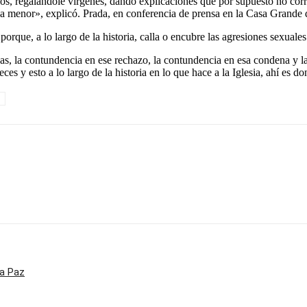
sarios, regalándole vírgenes, dando explicaciones que por supuesto no 
na menor», explicó. Prada, en conferencia de prensa en la Casa Grande 
a porque, a lo largo de la historia, calla o encubre las agresiones sexua
osas, la contundencia en ese rechazo, la contundencia en esa condena y l
s y esto a lo largo de la historia en lo que hace a la Iglesia, ahí es d
La Paz