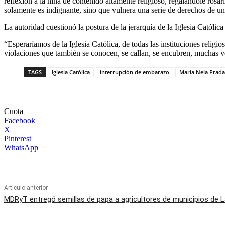
reflexión a la niña de contenido altamente religioso, regalándole ro
solamente es indignante, sino que vulnera una serie de derechos de u
La autoridad cuestionó la postura de la jerarquía de la Iglesia Católic
“Esperaríamos de la Iglesia Católica, de todas las instituciones religi
violaciones que también se conocen, se callan, se encubren, muchas vece
TAGS
Iglesia Católica
interrupción de embarazo
Maria Nela Prada
Cuota
Facebook
X
Pinterest
WhatsApp
Artículo anterior
MDRyT entregó semillas de papa a agricultores de municipios de 