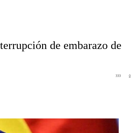
interrupción de embarazo de
333
0