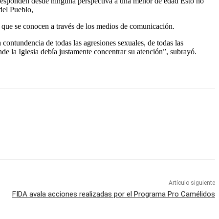
corresponden desde ninguna perspectiva a una menor de edad Esto no
del Pueblo,
les que se conocen a través de los medios de comunicación.
a contundencia de todas las agresiones sexuales, de todas las
onde la Iglesia debía justamente concentrar su atención”, subrayó.
Artículo siguiente
FIDA avala acciones realizadas por el Programa Pro Camélidos