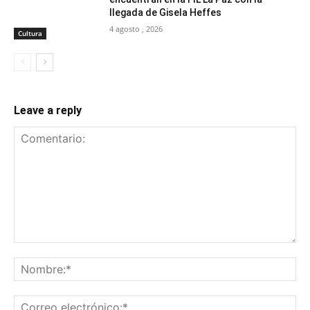
llegada de Gisela Heffes
4 agosto , 2026
Cultura
Leave a reply
Comentario:
No
Co