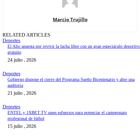
Marcio Trujillo
RELATED ARTICLES
Deportes
El Alto apuesta por revivir la lucha libre con un gran espectáculo deportiv
gratuito
24 julio , 2026
Deportes
Gobierno dispone el cierre del Programa Sueño Bicentenario y abre una
auditoría
21 julio , 2026
Deportes
ENTEL y 1XBET.TV unen esfuerzos para potenciar el campeonato
profesional de fútbol
15 julio , 2026