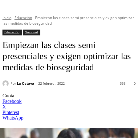
Inicio
Educación
Empiezan las clases semi presenciales y exigen optimizar
las medidas de bioseguridad
Educación
Nacional
Empiezan las clases semi
presenciales y exigen optimizar las
medidas de bioseguridad
Por
La Octava
22 febrero , 2022
338
0
Cuota
Facebook
X
Pinterest
WhatsApp