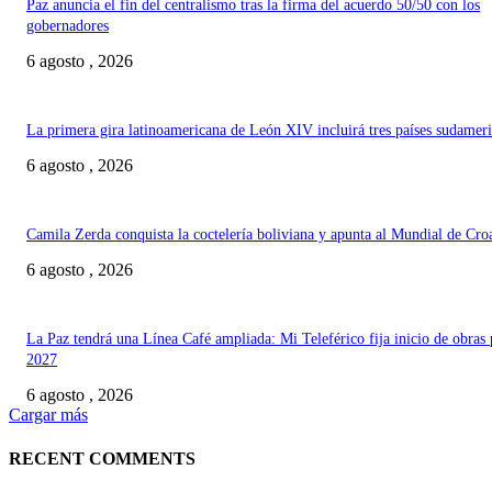
Paz anuncia el fin del centralismo tras la firma del acuerdo 50/50 con los
gobernadores
6 agosto , 2026
La primera gira latinoamericana de León XIV incluirá tres países sudamer
6 agosto , 2026
Camila Zerda conquista la coctelería boliviana y apunta al Mundial de Cro
6 agosto , 2026
La Paz tendrá una Línea Café ampliada: Mi Teleférico fija inicio de obras 
2027
6 agosto , 2026
Cargar más
RECENT COMMENTS