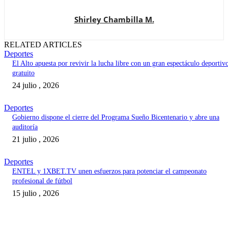
Shirley Chambilla M.
RELATED ARTICLES
Deportes
El Alto apuesta por revivir la lucha libre con un gran espectáculo deportiv
gratuito
24 julio , 2026
Deportes
Gobierno dispone el cierre del Programa Sueño Bicentenario y abre una
auditoría
21 julio , 2026
Deportes
ENTEL y 1XBET.TV unen esfuerzos para potenciar el campeonato
profesional de fútbol
15 julio , 2026