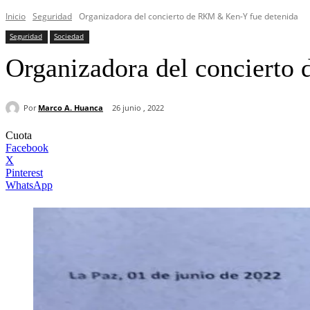
Inicio
Seguridad
Organizadora del concierto de RKM & Ken-Y fue detenida
Seguridad
Sociedad
Organizadora del concierto
Por
Marco A. Huanca
26 junio , 2022
Cuota
Facebook
X
Pinterest
WhatsApp