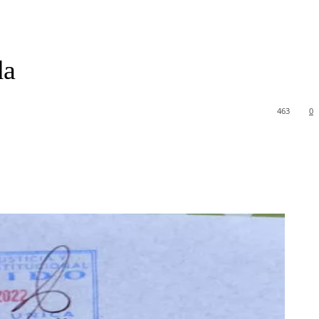
da
463
0