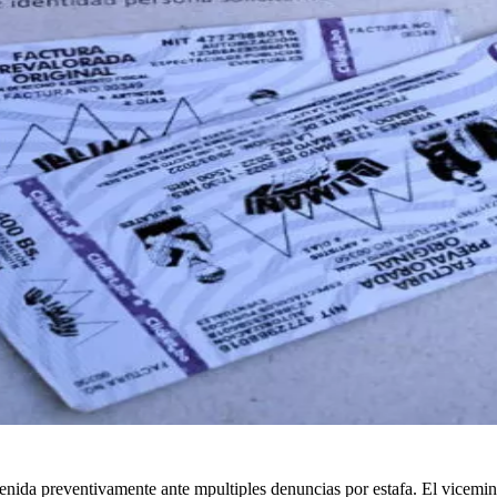
ida preventivamente ante mpultiples denuncias por estafa. El vicemin