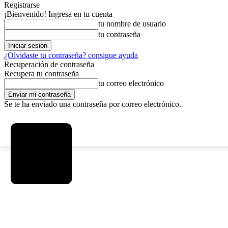
Registrarse
¡Bienvenido! Ingresa en tu cuenta
tu nombre de usuario
tu contraseña
¿Olvidaste tu contraseña? consigue ayuda
Recuperación de contraseña
Recupera tu contraseña
tu correo electrónico
Se te ha enviado una contraseña por correo electrónico.
C
viernes, agosto 7, 2026
Registrarse / Unirse
15
La Paz
SOCIEDAD
POLÍTICA
DEPORTES
INICIO