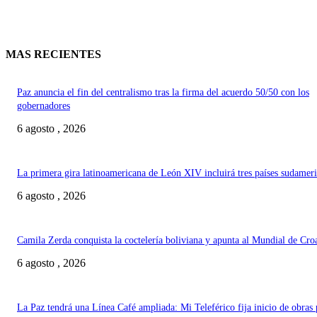
MAS RECIENTES
Paz anuncia el fin del centralismo tras la firma del acuerdo 50/50 con los
gobernadores
6 agosto , 2026
La primera gira latinoamericana de León XIV incluirá tres países sudamer
6 agosto , 2026
Camila Zerda conquista la coctelería boliviana y apunta al Mundial de Cro
6 agosto , 2026
La Paz tendrá una Línea Café ampliada: Mi Teleférico fija inicio de obras 