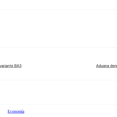
variante BA5
Aduana denu
Economía