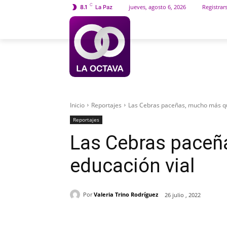
C
jueves, agosto 6, 2026
Registrar
8.1
La Paz
INICIO
SOCIEDAD
Inicio
Reportajes
Las Cebras paceñas, mucho más qu
Reportajes
Las Cebras paceñ
educación vial
Por
Valeria Trino Rodríguez
26 julio , 2022
Cuota