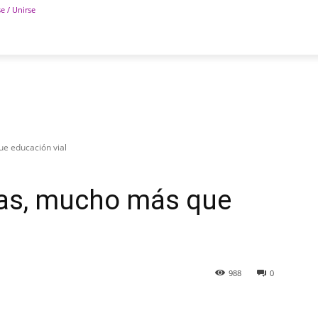
se / Unirse
POLÍTICA
DEPORTES
TECNOLOGÍA
COLUM
e educación vial
as, mucho más que
988
0