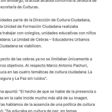
Sin embargo, la actual alcaldía conforma la Jefatura de
cretaría de Culturas.
unidades parte de la Dirección de Cultura Ciudadana,
 la Unidad de Formación Ciudadana realizaba
a trabajar con colegios, unidades educativas con niños
udadana; La Unidad de Cebras – Educadores Urbanos
iudadana se viabilicen.
oyecto de las cebras ya no se limitaban únicamente a
otros objetivos. Al respecto Marco Antonio Pachuri,
duca en las cuatro temáticas de cultura ciudadana: La
egura y La Paz sin ruidos”.
ana apuntó: “El hecho de que se hable de la presencia o
s en la calle incide mucho más allá de su imagen.
as hablamos de la ausencia de una política de cultura
có: “Se educaba en cultura de paz, en temas