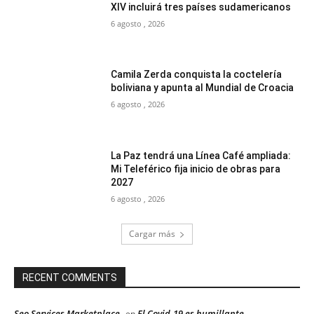
XIV incluirá tres países sudamericanos
6 agosto , 2026
Camila Zerda conquista la coctelería
boliviana y apunta al Mundial de Croacia
6 agosto , 2026
La Paz tendrá una Línea Café ampliada:
Mi Teleférico fija inicio de obras para
2027
6 agosto , 2026
Cargar más
RECENT COMMENTS
Seo Services Marketplace
El Covid-19 es humillante
en