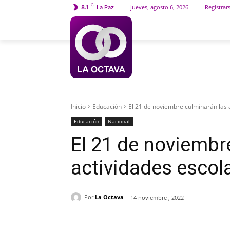
C
jueves, agosto 6, 2026
Registrar
8.1
La Paz
INICIO
SOCIEDAD
Inicio
Educación
El 21 de noviembre culminarán las 
Educación
Nacional
El 21 de noviembr
actividades escol
Por
La Octava
14 noviembre , 2022
Cuota