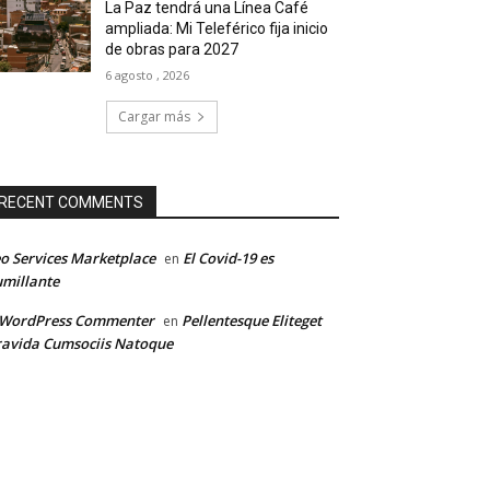
La Paz tendrá una Línea Café
ampliada: Mi Teleférico fija inicio
de obras para 2027
6 agosto , 2026
Cargar más
RECENT COMMENTS
o Services Marketplace
El Covid-19 es
en
millante
 WordPress Commenter
Pellentesque Eliteget
en
avida Cumsociis Natoque