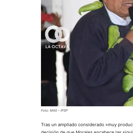
Foto: MAS – IPSP
Tras un ampliado considerado «muy productiv
decisión de que Morales encabece las sigu