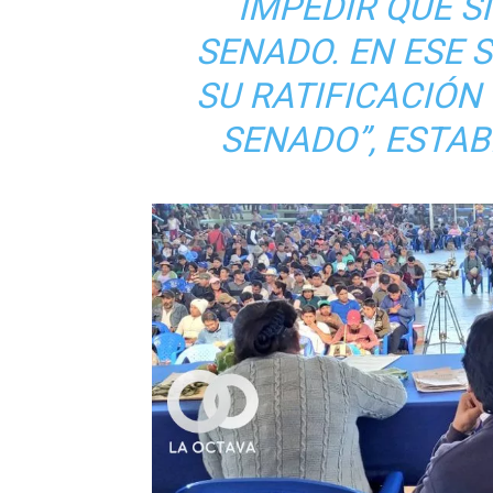
IMPEDIR QUE S
SENADO. EN ESE 
SU RATIFICACIÓN
SENADO”
, ESTA