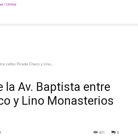
se / Unirse
POLÍTICA
DEPORTES
TECNOLOGÍA
COLUM
tre calles Picada Chaco y Lino...
 la Av. Baptista entre
co y Lino Monasterios
3
411
0