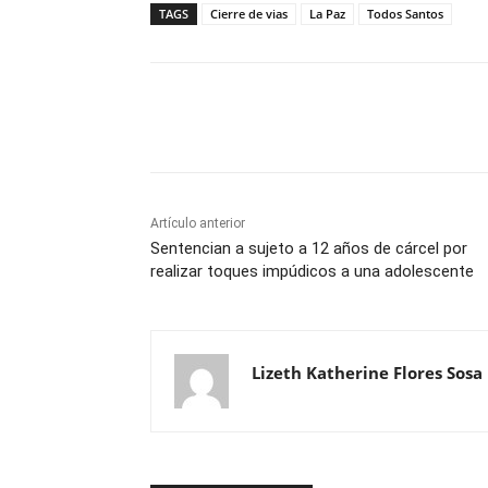
TAGS
Cierre de vias
La Paz
Todos Santos
Cuota
Artículo anterior
Sentencian a sujeto a 12 años de cárcel por
realizar toques impúdicos a una adolescente
Lizeth Katherine Flores Sosa