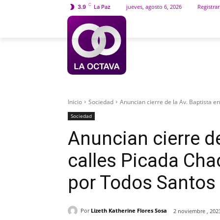
C
jueves, agosto 6, 2026
Registrar
3.9
La Paz
INICIO
SOCIEDAD
Inicio
Sociedad
Anuncian cierre de la Av. Baptista en
Sociedad
Anuncian cierre de
calles Picada Cha
por Todos Santos
Por
Lizeth Katherine Flores Sosa
2 noviembre , 202