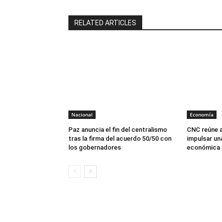
RELATED ARTICLES
Nacional
Economía
Paz anuncia el fin del centralismo
CNC reúne a
tras la firma del acuerdo 50/50 con
impulsar un
los gobernadores
económica p