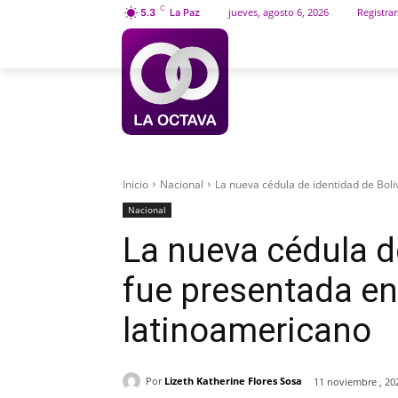
C
jueves, agosto 6, 2026
Registrar
5.3
La Paz
INICIO
SOCIEDAD
Inicio
Nacional
La nueva cédula de identidad de Bol
Nacional
La nueva cédula d
fue presentada e
latinoamericano
Por
Lizeth Katherine Flores Sosa
11 noviembre , 20