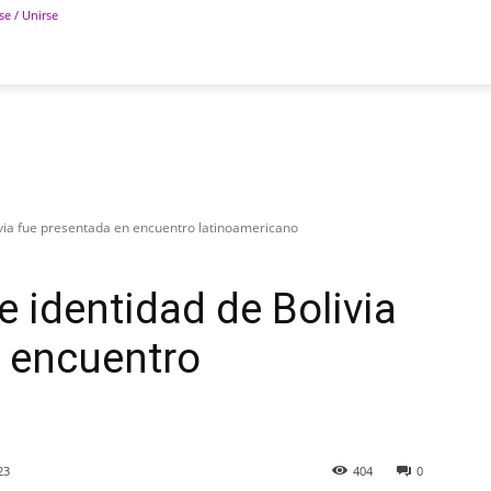
se / Unirse
POLÍTICA
DEPORTES
TECNOLOGÍA
COLUM
ivia fue presentada en encuentro latinoamericano
e identidad de Bolivia
n encuentro
23
404
0