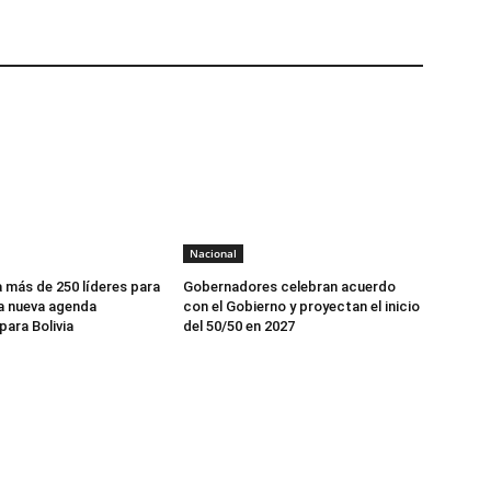
Nacional
 más de 250 líderes para
Gobernadores celebran acuerdo
a nueva agenda
con el Gobierno y proyectan el inicio
ara Bolivia
del 50/50 en 2027