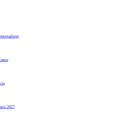
gobernadores
canos
cia
para 2027