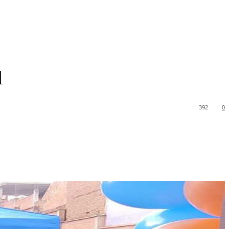
l
392
0