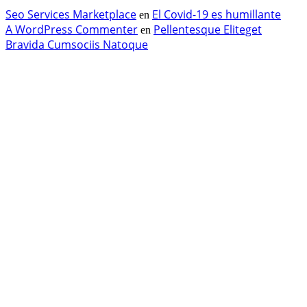
Seo Services Marketplace
El Covid-19 es humillante
en
A WordPress Commenter
Pellentesque Eliteget
en
Bravida Cumsociis Natoque