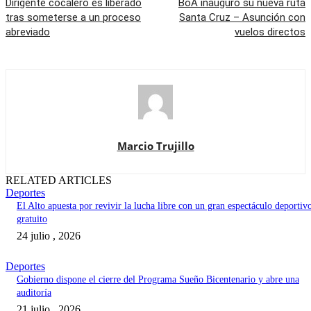
Dirigente cocalero es liberado
BoA inauguró su nueva ruta
tras someterse a un proceso
Santa Cruz – Asunción con
abreviado
vuelos directos
Marcio Trujillo
RELATED ARTICLES
Deportes
El Alto apuesta por revivir la lucha libre con un gran espectáculo deportiv
gratuito
24 julio , 2026
Deportes
Gobierno dispone el cierre del Programa Sueño Bicentenario y abre una
auditoría
21 julio , 2026