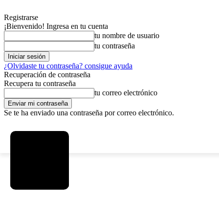
Registrarse
¡Bienvenido! Ingresa en tu cuenta
tu nombre de usuario
tu contraseña
¿Olvidaste tu contraseña? consigue ayuda
Recuperación de contraseña
Recupera tu contraseña
tu correo electrónico
Se te ha enviado una contraseña por correo electrónico.
C
viernes, agosto 7, 2026
Registrarse / Unirse
5.9
La Paz
SOCIEDAD
POLÍTICA
DEPORTES
INICIO