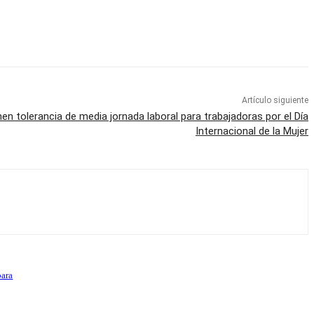
Artículo siguiente
n tolerancia de media jornada laboral para trabajadoras por el Día
Internacional de la Mujer
para