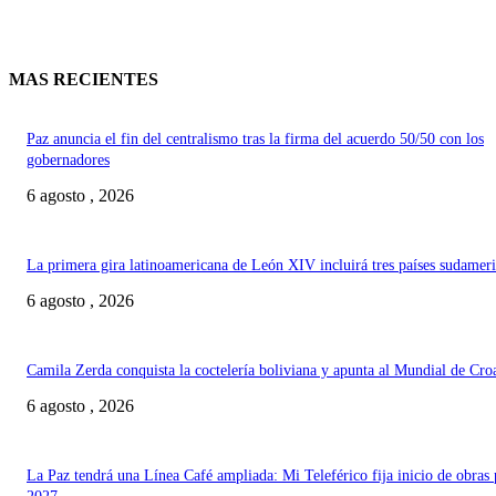
MAS RECIENTES
Paz anuncia el fin del centralismo tras la firma del acuerdo 50/50 con los
gobernadores
6 agosto , 2026
La primera gira latinoamericana de León XIV incluirá tres países sudamer
6 agosto , 2026
Camila Zerda conquista la coctelería boliviana y apunta al Mundial de Cro
6 agosto , 2026
La Paz tendrá una Línea Café ampliada: Mi Teleférico fija inicio de obras 