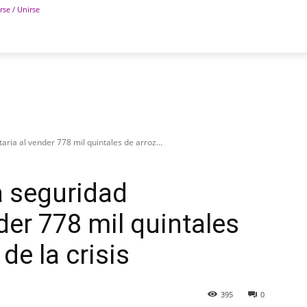
rse / Unirse
POLÍTICA
DEPORTES
TECNOLOGÍA
COLUM
ria al vender 778 mil quintales de arroz...
a seguridad
der 778 mil quintales
de la crisis
395
0