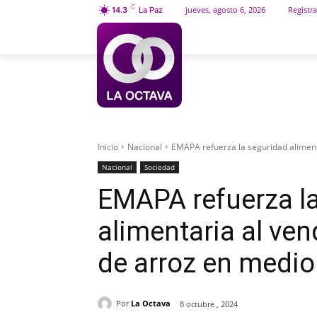
C
jueves, agosto 6, 2026
Registra
14.3
La Paz
INICIO
SOCIEDAD
Inicio
Nacional
EMAPA refuerza la seguridad alimenta
Nacional
Sociedad
EMAPA refuerza l
alimentaria al ven
de arroz en medio 
Por
La Octava
8 octubre , 2024