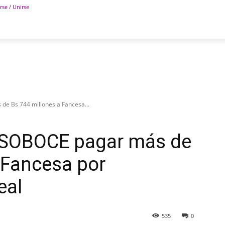
rse / Unirse
POLÍTICA
DEPORTES
TECNOLOGÍA
COLUM
de Bs 744 millones a Fancesa...
a SOBOCE pagar más de
 Fancesa por
eal
535
0