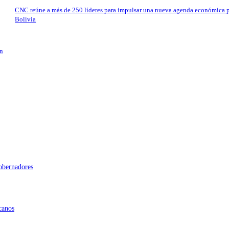
CNC reúne a más de 250 líderes para impulsar una nueva agenda económica 
Bolivia
en
gobernadores
canos