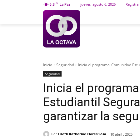
C
jueves, agosto 6, 2026
Registrar
5.3
La Paz
INICIO
SOCIEDAD
Inicio
Seguridad
Inicia el programa ‘Comunidad Estudi
Seguridad
Inicia el program
Estudiantil Segura
garantizar la segu
Por
Lizeth Katherine Flores Sosa
10 abril , 2025