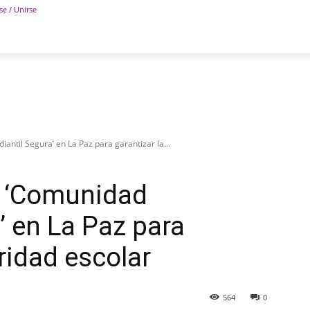
se / Unirse
POLÍTICA
DEPORTES
TECNOLOGÍA
COLUM
antil Segura’ en La Paz para garantizar la...
a ‘Comunidad
’ en La Paz para
ridad escolar
564
0