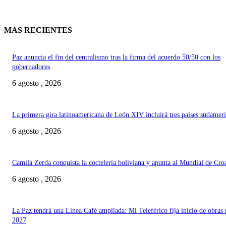
MAS RECIENTES
Paz anuncia el fin del centralismo tras la firma del acuerdo 50/50 con los
gobernadores
6 agosto , 2026
La primera gira latinoamericana de León XIV incluirá tres países sudamer
6 agosto , 2026
Camila Zerda conquista la coctelería boliviana y apunta al Mundial de Cro
6 agosto , 2026
La Paz tendrá una Línea Café ampliada: Mi Teleférico fija inicio de obras 
2027